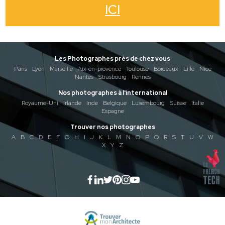
ICI
Les Photographes près de chez vous
Paris
Lyon
Marseille
Aix-en-provence
Toulouse
Bordeaux
Lille
Nice
Nantes
Strasbourg
Rennes
Nos photographes à l'international
Royaume-Uni
Irlande
Inde
Belgique
Luxembourg
Suisse
Italie
Espagne
Trouver nos photographes
A
B
C
D
E
F
G
H
I
J
K
L
M
N
O
P
Q
R
S
T
U
V
W
X
Y
Z