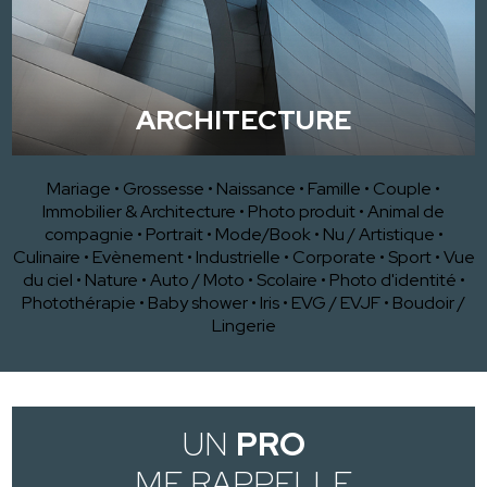
ARCHITECTURE
Mariage
•
Grossesse
•
Naissance
•
Famille
•
Couple
•
Immobilier & Architecture
•
Photo produit
•
Animal de
compagnie
•
Portrait
•
Mode/Book
•
Nu / Artistique
•
Culinaire
•
Evènement
•
Industrielle
•
Corporate
•
Sport
•
Vue
du ciel
•
Nature
•
Auto / Moto
•
Scolaire
•
Photo d'identité
•
Photothérapie
•
Baby shower
•
Iris
•
EVG / EVJF
•
Boudoir /
Lingerie
UN
PRO
ME RAPPELLE